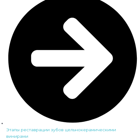
Этапы реставрации зубов цельнокерамическими
винирами