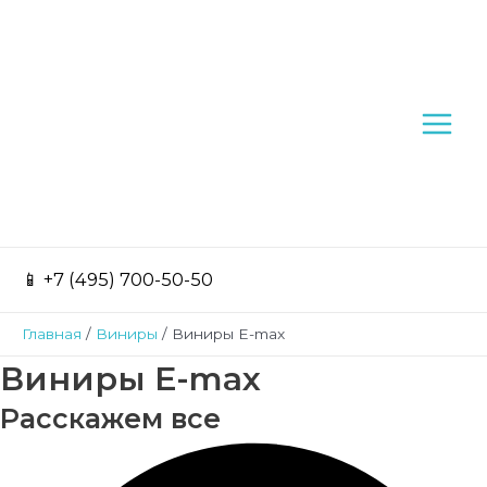
Перейти
Main
к
содержимому
Menu
📱 +7 (495) 700-50-50
Главная
Виниры
Виниры E-max
Виниры E-max
Расскажем все