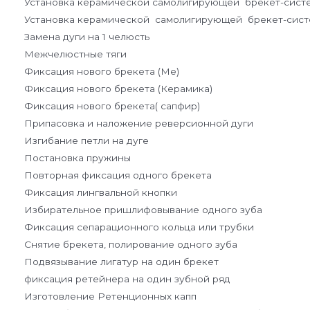
Установка керамической самолигирующей брекет-системы 
Установка керамической самолигирующей брекет-системы
Замена дуги на 1 челюсть
Межчелюстные тяги
Фиксация нового брекета (Ме)
Фиксация нового брекета (Керамика)
Фиксация нового брекета( сапфир)
Припасовка и наложение реверсионной дуги
Изгибание петли на дуге
Постановка пружины
Повторная фиксация одного брекета
Фиксация лингвальной кнопки
Избирательное пришлифовывание одного зуба
Фиксация сепарационного кольца или трубки
Снятие брекета, полирование одного зуба
Подвязывание лигатур на один брекет
фиксация ретейнера на один зубной ряд
Изготовление Ретенционных капп